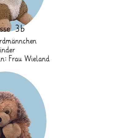
sse 3b
 Erdmännchen
inder
in: Frau Wieland