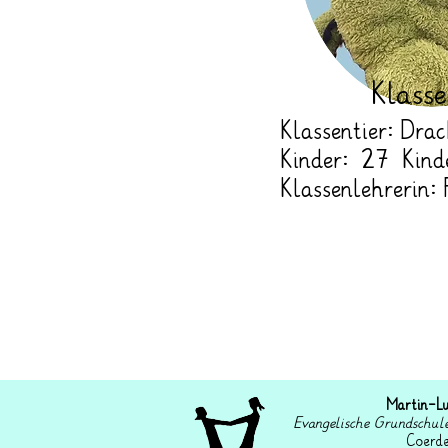
Klass
Klassentier: Dra
Kinder: 27 Kind
Klassenlehrerin:
Martin-L
Evangelische Grundschul
Coerd