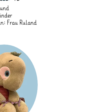
Hund
inder
in: Frau Ruland