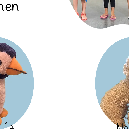
nen
e 1a
Kla