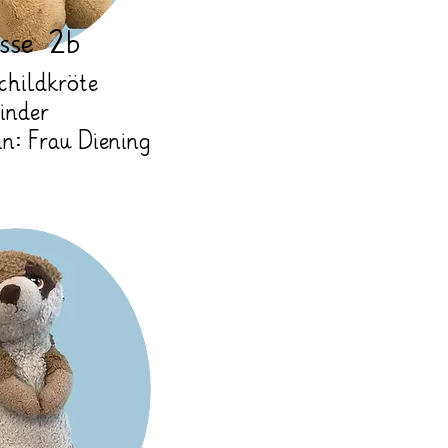
sse 2b
Schildkröte
inder
in: Frau Diening