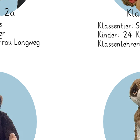
e 2a
Kla
s
Klassentier: 
er
Kinder: 24 K
 Frau Langweg
Klassenlehrer