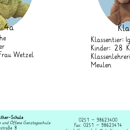
e 4a
Kla
che
Klassentier: I
er
Kinder: 28 K
 Frau Wetzel
Klassenlehrer
Meulen
uther-Schule
0251 – 98623400
e und Offene Ganztagsschule
Fax: 0251 – 98623414
estraße 8