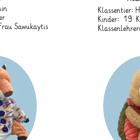
uin
Klassentier: 
er
Kinder: 19 K
 Frau Sawukaytis
Klassenlehrer