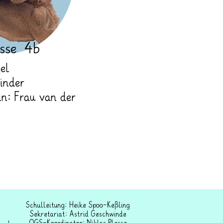
sse 4b
gel
inder
in: Frau van der
Schulleitung: Heike Spoo-Keßling
Sekretariat: Astrid Geschwinde