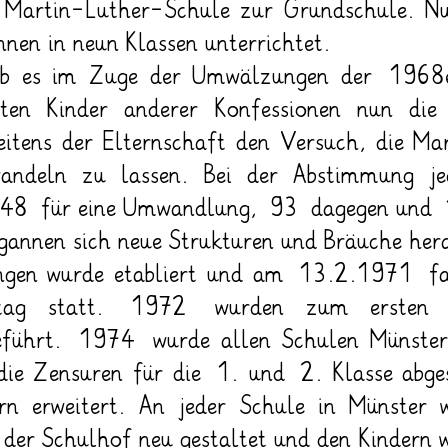
artin-Luther-Schule zur Grundschule. N
en in neun Klassen unterrichtet.
b es im Zuge der Umwälzungen der 1968er 
ten Kinder anderer Konfessionen nun die 
itens der Elternschaft den Versuch, die Mar
wandeln zu lassen. Bei der Abstimmung 
r 48 für eine Umwandlung, 93 dagegen und 
gannen sich neue Strukturen und Bräuche her
ingen wurde etabliert und am 13.2.1971 fa
chtag statt. 1972 wurden zum ersten M
führt. 1974 wurde allen Schulen Münsters
die Zensuren für die 1. und 2. Klasse abg
ern erweitert. An jeder Schule in Münster 
der Schulhof neu gestaltet und den Kindern w