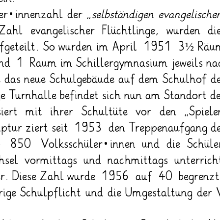
er*innenzahl der
„selbständigen evangelische
ahl evangelischer Flüchtlinge, wurden di
ufgeteilt. So wurden im April 1951 3½ Räu
und 1 Raum im Schillergymnasium jeweils na
s neue Schulgebäude auf dem Schulhof der
ge Turnhalle befindet sich nun am Standort de
siert mit ihrer Schultüte vor den „Spie
lptur ziert seit 1953 den Treppenaufgang d
850 Volksschüler*innen und die Schüler*
hsel vormittags und nachmittags unterricht
er. Diese Zahl wurde 1956 auf 40 begrenzt
ige Schulpflicht und die Umgestaltung der 