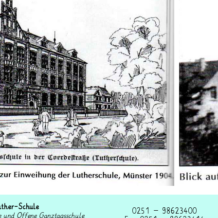
uther-Schule
0251 – 98623400
e und Offene Ganztagsschule