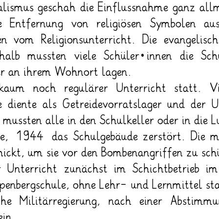
alismus geschah die Einflussnahme ganz allm
ie Entfernung von religiösen Symbolen au
en vom Religionsunterricht. Die evangelisc
shalb mussten viele Schüler*innen die Sc
her an ihrem Wohnort lagen.
kaum noch regulärer Unterricht statt. V
le diente als Getreidevorratslager und der 
 mussten alle in den Schulkeller oder in die 
e, 1944 das Schulgebäude zerstört. Die me
hickt, um sie vor den Bombenangriffen zu sch
Unterricht zunächst im Schichtbetrieb im 
enbergschule, ohne Lehr- und Lernmittel sta
he Militärregierung, nach einer Abstimmu
 ein.