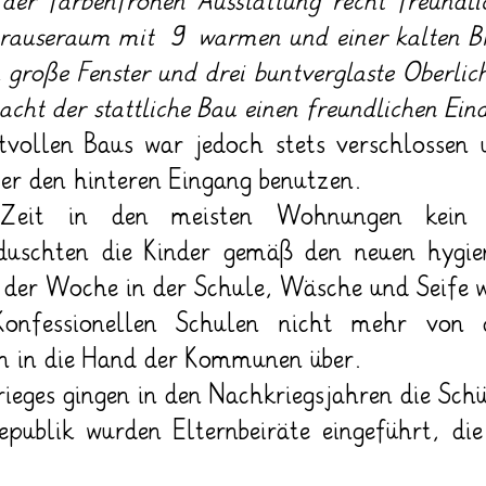
 der farbenfrohen Ausstattung recht freundli
Brauseraum mit 9 warmen und einer kalten Br
h große Fenster und drei buntverglaste Oberlich
cht der stattliche Bau einen freundlichen Ein
tvollen Baus war jedoch stets verschlossen
r den hinteren Eingang benutzen.
Zeit in den meisten Wohnungen kein B
duschten die Kinder gemäß den neuen hygie
 der Woche in der Schule, Wäsche und Seife w
fessionellen Schulen nicht mehr von d
en in die Hand der Kommunen über.
rieges gingen in den Nachkriegsjahren die Sc
ublik wurden Elternbeiräte eingeführt, die