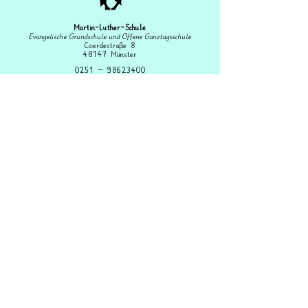
Martin-Luther-Schule
Evangelische Grundschule und Offene Ganztagsschule
Coerdestraße 8
48147 Münster
0251 –
98623400
Fax: 0251 – 98623414
martin-luther-schule@stadt-muenster.de
Schulleitung: Heike Spoo-Keßling
Sekretariat: Astrid Geschwinde
OGS-Koordinator: Niklas Plesse
IServ Login
Impressum