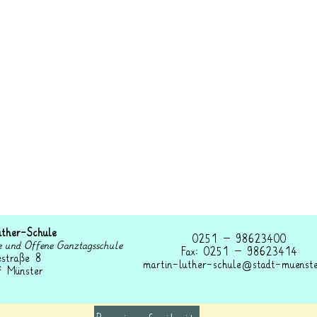
uther-Schule
0251 – 98623400
e und Offene Ganztagsschule
Fax: 0251 – 98623414
estraße 8
martin-luther-schule@stadt-muenste
 Münster