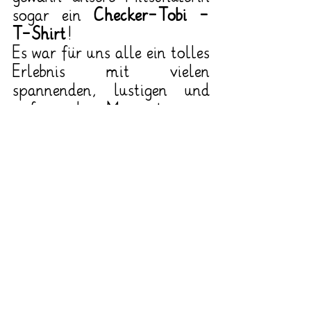
sogar ein 
Checker-Tobi - 
T-Shirt
!
Es war für uns alle ein tolles 
Erlebnis mit vielen 
spannenden, lustigen und 
aufregenden Momenten, an 
das wir uns sicher noch 
lange erinnern werden. Auch 
unser Klassentier Toni durfte 
mit dabei sein!
Vielen Dank an die MCC 
Halle Münsterland, dass wir 
bei dieser tollen Show dabei 
sein durften!