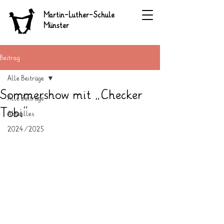
Martin-Luther-Schule
Münster
Beitrag
Alle Beiträge
Sommershow mit „Checker
Alle Beiträge
Tobi“
Aktuelles
2024/2025