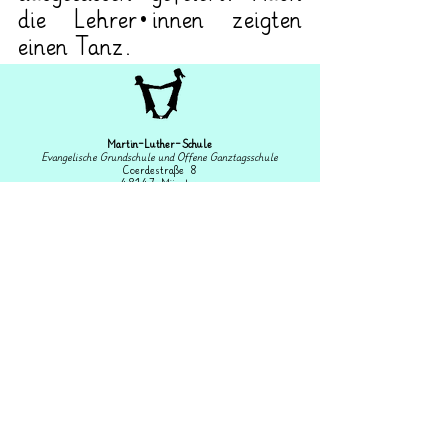
die Lehrer*innen zeigten 
einen Tanz.
Martin-Luther-Schule
Evangelische Grundschule und Offene Ganztagsschule
Coerdestraße 8
48147 Münster
0251 –
98623400
Fax: 0251 – 98623414
martin-luther-schule@stadt-muenster.de
Schulleitung: Heike Spoo-Keßling
Sekretariat: Astrid Geschwinde
OGS-Koordinator: Niklas Plesse
IServ Login
Impressum