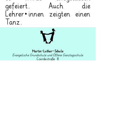
gefeiert. Auch die 
Lehrer*innen zeigten einen 
Tanz.
Martin-Luther-Schule
Evangelische Grundschule und Offene Ganztagsschule
Coerdestraße 8
48147 Münster
0251 –
98623400
Fax: 0251 – 98623414
martin-luther-schule@stadt-muenster.de
Schulleitung: Heike Spoo-Keßling
Sekretariat: Astrid Geschwinde
OGS-Koordinator: Niklas Plesse
IServ Login