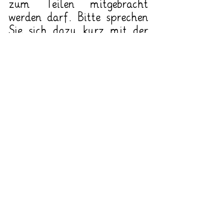
zum Teilen mitgebracht 
werden darf. Bitte sprechen 
Sie sich dazu kurz mit der 
Klassenleitung ab.
Am 
27.05.2025
 findet um 
19:00 Uhr
  die 
diesjährige 
Mitgliederversammlung 
unseres Fördervereins hier in 
der Martin-Luther-Schule 
statt. Wir freuen uns über 
eine rege Beteiligung und 
freuen uns über weitere 
Unterstützung!
Vielen Dank für Ihr 