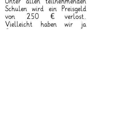
Unter allen teilnehmenden 
Schulen wird ein Preisgeld 
von 250 € verlost. 
Vielleicht haben wir ja 
Glück.
Martin-Luther-Schule
Evangelische Grundschule und Offene Ganztagsschule
Coerdestraße 8
48147 Münster
0251 –
98623400
Fax: 0251 – 98623414
martin-luther-schule@stadt-muenster.de
Schulleitung: Heike Spoo-Keßling
Sekretariat: Astrid Geschwinde
OGS-Koordinator: Niklas Plesse